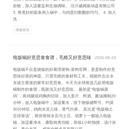
炒散，加入适量盐和生抽调味。 泾川威姆振动盘有限公司
3. 将煮好的面条倒入锅中，与鸡蛋扫数翻炒均匀。 4. 加入
洗
维修资讯
电饭锅好意思食食谱，毛糙又好意思味
2026-06-24
电饭锅不仅是烧饭的好襄理菜狗-菜狗官网，更是制作好意
思味好菜的神器。只需毛糙的食材和工夫，就能作念出令
东谈主垂涎的家常好意思食。今天为全球推选几款用电饭
锅制作的食谱，既肤浅又好意思味。 最初是“电饭锅蒸
鸡”，将鸡腿或鸡胸肉切块，加入姜片、料酒、酱油腌制20
分钟，放入电饭锅中，加适量水，按下烧饭键即可。约莫
30分钟后，鸡肉水灵入味，香气扑鼻。 其次是“电饭锅土
豆排骨汤”，将排骨焯水后与土豆、胡萝卜一都放入电饭
锅，加适量净水，袭取炖煮功能，恭候1小时独揽，汤汁浓