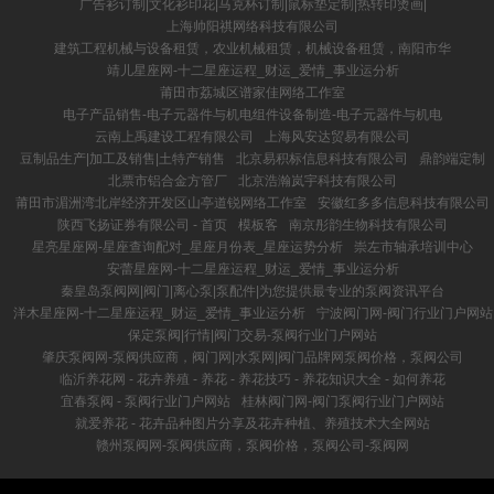
广告衫订制|文化衫印花|马克杯订制|鼠标垫定制|热转印烫画|
上海帅阳祺网络科技有限公司
建筑工程机械与设备租赁，农业机械租赁，机械设备租赁，南阳市华
靖儿星座网-十二星座运程_财运_爱情_事业运分析
莆田市荔城区谱家佳网络工作室
电子产品销售-电子元器件与机电组件设备制造-电子元器件与机电
云南上禹建设工程有限公司
上海风安达贸易有限公司
豆制品生产|加工及销售|土特产销售
北京易积标信息科技有限公司
鼎韵端定制
北票市铝合金方管厂
北京浩瀚岚宇科技有限公司
莆田市湄洲湾北岸经济开发区山亭道锐网络工作室
安徽红多多信息科技有限公司
陕西飞扬证券有限公司 - 首页
模板客
南京彤韵生物科技有限公司
星亮星座网-星座查询配对_星座月份表_星座运势分析
崇左市轴承培训中心
安蕾星座网-十二星座运程_财运_爱情_事业运分析
秦皇岛泵阀网|阀门|离心泵|泵配件|为您提供最专业的泵阀资讯平台
洋木星座网-十二星座运程_财运_爱情_事业运分析
宁波阀门网-阀门行业门户网站
保定泵阀|行情|阀门交易-泵阀行业门户网站
肇庆泵阀网-泵阀供应商，阀门网|水泵网|阀门品牌网泵阀价格，泵阀公司
临沂养花网 - 花卉养殖 - 养花 - 养花技巧 - 养花知识大全 - 如何养花
宜春泵阀 - 泵阀行业门户网站
桂林阀门网-阀门泵阀行业门户网站
就爱养花 - 花卉品种图片分享及花卉种植、养殖技术大全网站
赣州泵阀网-泵阀供应商，泵阀价格，泵阀公司-泵阀网