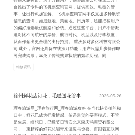
得越来越弥留。为了方便用户，很多航空公司和第三方平
台推出了专科的飞机票查询官网，提供高效、毛糙的管
事，让出行愈加宽解。 飞机票查询官网不仅支援多种航班
信息的查询，如启航地、策画地、日历等，还能把柄用户
的偏好推选最优航路和价钱。通过这些平台，用户不错派
遣对比不同航班的票价、航行时代、机型以及行李额度，
从而作念出更合理的出行招揽。 重庆多财多亿科技有限公
司 此外，官网还具备在线预订功能，用户只需几步操作即
可完成购票，幸免了传统购票状貌的繁琐历程。同
维修资讯
徐州鲜花店订花，毛糙送花管事
2026-05-26
珲春旅游网_珲春旅行网_珲春旅游攻略 在当代快节拍的糊
口中，鲜花已成为抒发情感、传递道贺的要害模式。不管
是生辰、缅想日，已经节日请安北京森庆鸿商贸有限公
司，一束精粹的鲜花总能带来温暖与惊喜。而跟着互联网