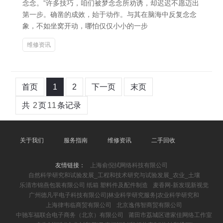
念念。”许多技巧，咱们被梦念念所劝诱，却迟迟不愿迈出
第一步。确凿的成效，始于动作。与其在脑海中反复念念
象，不如坐窝开动，哪怕仅仅小小的一步
维修资讯
首页
1
2
下一页
末页
共
2
页
11
条记录
关于我们
服务指南
维修资讯
二手回收
友情链接：
上海俞倪拭网络科技有限公司
自然科学研究和试验发展_工程和技术研究与试验发展_农业_土壤
乐清市锦燕包装有限公司 纸箱 塑料件及配件制造
麦香网-新发现新视觉
广州德凡平电子科技有限公司|林业科学研究服务|农业科学研究和
上海律韦临商贸有限公司
北京逸伟智商贸有限公司
中驰车福联合电子商务（北京）有限公司
莆田市荔城区谱家佳网络工作室