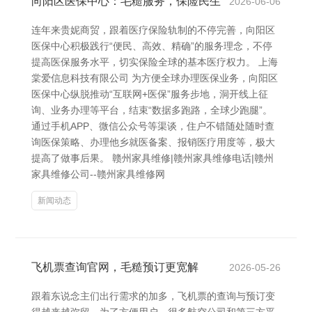
向阳区医保中心：毛糙服务，保险民生
2026-06-06
连年来贵妮商贸，跟着医疗保险轨制的不停完善，向阳区
医保中心积极践行“便民、高效、精确”的服务理念，不停
提高医保服务水平，切实保险全球的基本医疗权力。 上海
棠爱信息科技有限公司 为方便全球办理医保业务，向阳区
医保中心纵脱推动“互联网+医保”服务步地，洞开线上征
询、业务办理等平台，结束“数据多跑路，全球少跑腿”。
通过手机APP、微信公众号等渠谈，住户不错随处随时查
询医保策略、办理他乡就医备案、报销医疗用度等，极大
提高了做事后果。 赣州家具维修|赣州家具维修电话|赣州
家具维修公司--赣州家具维修网
新闻动态
飞机票查询官网，毛糙预订更宽解
2026-05-26
跟着东说念主们出行需求的加多，飞机票的查询与预订变