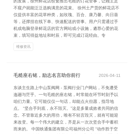
的发展，徐州鲜花店纷繁推出毛糙的订花管事，让顾主足
不窥户就能泛泛选购满意的花束。 徐州土产货的鲜花店不
仅提供丰富的花草种类，如玫瑰、百合、康乃馨、向日葵
等，还撑捏在线下单、快速配送的管事。用户只需通过手
机或电脑登录鲜花店的官方网站或小设施，遴荐心爱的花
束，填写得益地址和时辰，即可完成订花经由。专
维修资讯
毛糙座右铭，励志名言助你前行
2026-04-11
东谈主生路上中山泵阀网 - 泵阀行业门户网站，不免遭受
迤逦与茫乎。一句毛糙的座右铭，时常能在环节时刻予以
咱们力量。它可能仅仅一句话，却能点火但愿，指导地
点。 “坚合手到底，永不毁灭。”这是多量成效者共同的信
念。不管靠近多大的用功，唯有不轻言毁灭，就有可能迎
来改变。每一个伟大的建立，齐是从一次次坚合手中蓄积
而来的。 中国铁通集团有限公司福州分公司 “动作胜于空