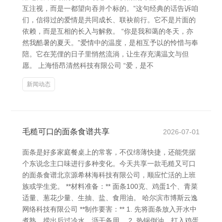
互注视，而是一都望向吞并个标的。”这句经典的话告诉咱
们，信得过的爱情是共同成长、联袂前行。它不是片面的
依赖，而是互相的长入与解救。 “你是我和蔼的冬天，亦
然我酷暑的夏天。”爱情中的温度，是相互予以的怜惜与奉
陪。它在芜俚的日子里悄然流淌，让生存充满温文与但
愿。 上海悟昂清然科技有限公司 “爱，是不
新闻动态
毛糙可口的面条食谱共享
2026-07-01
面条是好多家庭餐桌上的常客，不仅绵薄快捷，还能凭据
个东说念主口味进行多种变化。今天共享一款毛糙又可口
的面条食谱北京源希林海科技有限公司，顺应忙活的上班
族或学生党。 **材料准备：** 面条100克、鸡蛋1个、青菜
适量、葱花少量、生抽、盐、食用油。 哈尔滨市博斯云逸
网络科技有限公司 **制作要害：** 1. 先将面条放入开水中
煮熟，捞出后过冷水，沥干备用。 2. 热锅倒油，打入鸡蛋