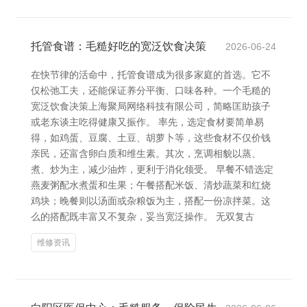
托管食谱：毛糙好吃的宽泛饮食决策
2026-06-24
在快节律的活命中，托管食谱成为很多家庭的首选。它不
仅松弛工夫，还能保证养分平衡、口味各种。一个毛糙的
宽泛饮食决策上海聚局网络科技有限公司，简略匡助孩子
或老东谈主吃得健康又振作。 率先，选定食材要简单易
得，如鸡蛋、豆腐、土豆、胡萝卜等，这些食材不仅价钱
亲民，还富含卵白质和维生素。其次，烹调相貌以蒸、
煮、炒为主，减少油炸，更利于消化领受。 早餐不错选定
燕麦粥配水煮蛋和生果；午餐搭配米饭、清炒蔬菜和红烧
鸡块；晚餐则以汤面或杂粮饭为主，搭配一份凉拌菜。这
么的搭配既丰富又不复杂，妥当宽泛操作。 无双复古
维修资讯