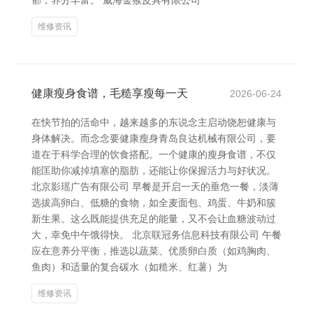
郁，养分丰富。 威海金猴皮具有限公司
维修资讯
健康瘦身食谱，毛糙享瘦每一天
2026-06-24
在快节拍的活命中，越来越多的东说念主启动饶恕健康与
身体解决。而念念要健康瘦身青岛良达机械有限公司，要
道在于科学合理的饮食搭配。一个健康的瘦身食谱，不仅
能匡助你减掉填塞的脂肪，还能让你保握活力与好状况。
北京影瑶广告有限公司 早餐是开启一天的垂危一餐，淡薄
选拔高卵白、低糖的食物，如全麦面包、鸡蛋、牛奶和簇
新生果。这么既能提供充足的能量，又不会让血糖波动过
大，幸免中午饿得快。 北京联冠务信息科技有限公司 午餐
应在意养分平衡，推选以蔬菜、优质卵白质（如鸡胸肉、
鱼肉）和适量的复合碳水（如糙米、红薯）为
维修资讯